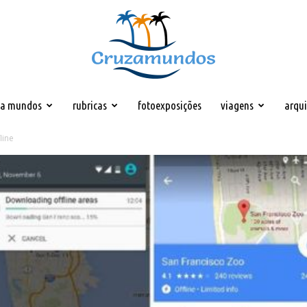
za mundos
rubricas
fotoexposições
viagens
arqu
Cruzamundos
line