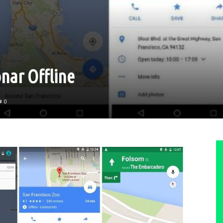
nar Offline
0