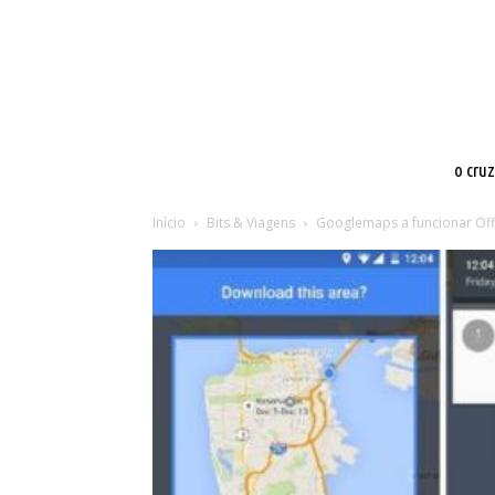
o cru
Início
Bits & Viagens
Googlemaps a funcionar Off