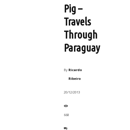
Pig –
Travels
Through
Paraguay
By
Ricardo
Ribeiro
20/12/2013
668