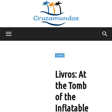
Cruzamundos
Livros
Livros: At
the Tomb
of the
Inflatable