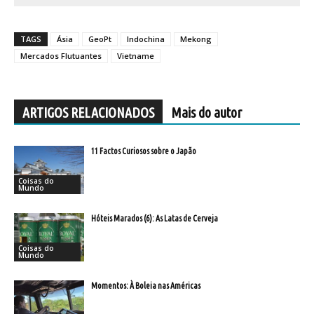
TAGS
Ásia
GeoPt
Indochina
Mekong
Mercados Flutuantes
Vietname
ARTIGOS RELACIONADOS
Mais do autor
11 Factos Curiosos sobre o Japão
Coisas do
Mundo
Hóteis Marados (6): As Latas de Cerveja
Coisas do
Mundo
Momentos: À Boleia nas Américas