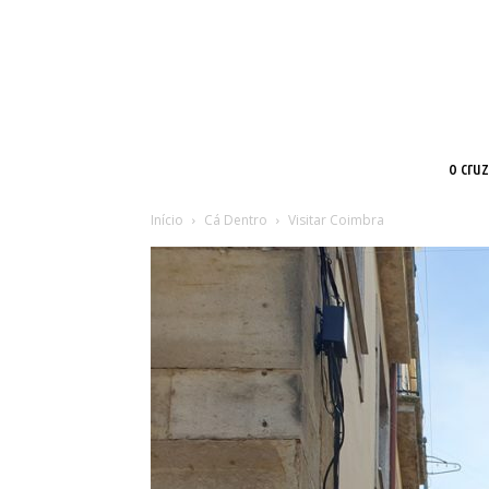
o cru
Início
Cá Dentro
Visitar Coimbra