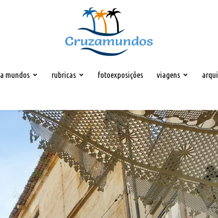
za mundos
rubricas
fotoexposições
viagens
arqu
Cruzamundos