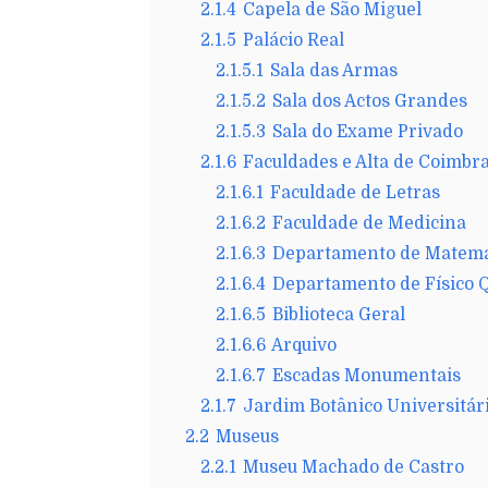
2.1.4
Capela de São Miguel
2.1.5
Palácio Real
2.1.5.1
Sala das Armas
2.1.5.2
Sala dos Actos Grandes
2.1.5.3
Sala do Exame Privado
2.1.6
Faculdades e Alta de Coimbr
2.1.6.1
Faculdade de Letras
2.1.6.2
Faculdade de Medicina
2.1.6.3
Departamento de Matemát
2.1.6.4
Departamento de Físico Q
2.1.6.5
Biblioteca Geral
2.1.6.6
Arquivo
2.1.6.7
Escadas Monumentais
2.1.7
Jardim Botânico Universitár
2.2
Museus
2.2.1
Museu Machado de Castro