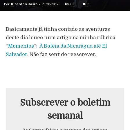
Por
Ricardo Ribeiro
-
20/10/2017
693
0
Basicamente já tinha contado as aventuras
deste dia louco num artigo na minha rúbrica
“
Momentos
“:
À Boleia da Nicarágua até El
Salvador
. Não faz sentido reescrever.
Subscrever o boletim
semanal