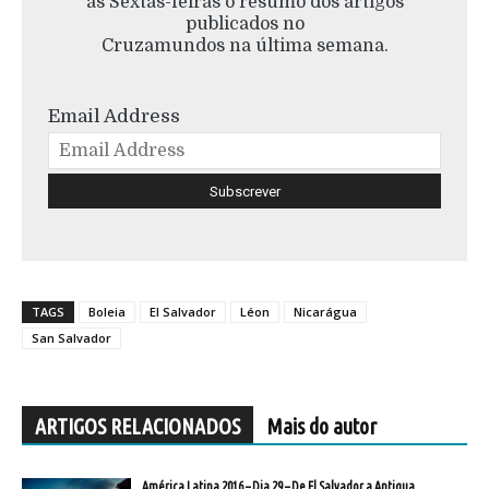
às Sextas-feiras o resumo dos artigos
publicados no
Cruzamundos na última semana.
Email Address
TAGS
Boleia
El Salvador
Léon
Nicarágua
San Salvador
ARTIGOS RELACIONADOS
Mais do autor
América Latina 2016 – Dia 29 – De El Salvador a Antigua