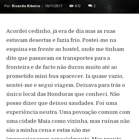
Por
Ricardo Ribeiro
-
16/11/2017
872
2
Acordei cedinho, já era de dia mas as ruas
estavam desertas e fazia frio. Postei-me na
esquina em frente ao hostel, onde me tinham
dito que passavam os transportes para a
fronteira e de facto não durou muito até ao
prometido mini-bus aparecer. Ia quase vazio,
sentei-me e segui viagem. Deixava para trás o
único local das Honduras que conheci. Não
posso dizer que deixou saudades. Foi uma
experiência neutra. Uma povoação comum com
uma cidade Maia como vizinha, mas ruínas não
são a minha cena e estas não me