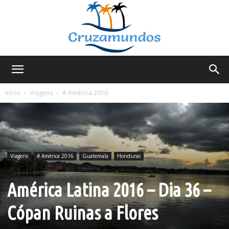
Cruzamundos
Início
Viagens
# América 2016
Viagens
# América 2016
Guatemala
Honduras
América Latina 2016 – Dia 36 –
Cópan Ruinas a Flores