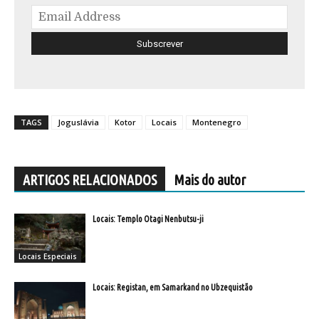
TAGS
Joguslávia
Kotor
Locais
Montenegro
ARTIGOS RELACIONADOS
Mais do autor
Locais: Templo Otagi Nenbutsu-ji
Locais Especiais
Locais: Registan, em Samarkand no Ubzequistão