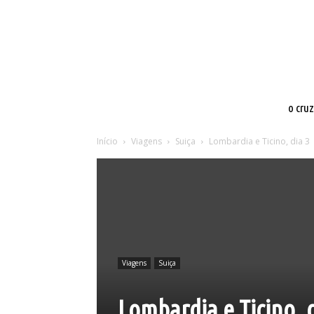
o cru
Início
Viagens
Suiça
Lombardia e Ticino, dia 3
Viagens
Suiça
Lombardia e Ticino, d