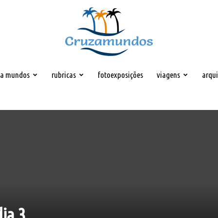
za mundos
rubricas
fotoexposições
viagens
arqu
Cruzamundos
ia 3