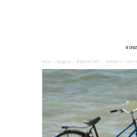
o cru
Início
Viagens
# Balcãs 2011
Balcãs ’11 – Dia 1