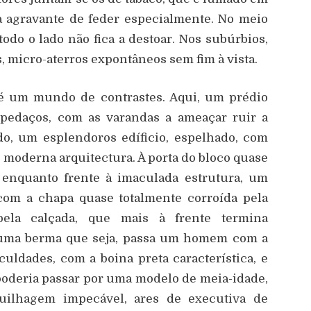
 a agravante de feder especialmente. No meio
 todo o lado não fica a destoar. Nos subúrbios,
, micro-aterros expontâneos sem fim à vista.
: é um mundo de contrastes. Aqui, um prédio
s pedaços, com as varandas a ameaçar ruir a
o, um esplendoros edíficio, espelhado, com
s moderna arquitectura. À porta do bloco quase
 enquanto frente à imaculada estrutura, um
 com a chapa quase totalmente corroída pela
bela calçada, que mais à frente termina
uma berma que seja, passa um homem com a
culdades, com a boina preta característica, e
oderia passar por uma modelo de meia-idade,
aquilhagem impecável, ares de executiva de