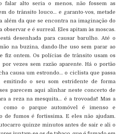
 o falar alto seria o menos, não fossem as
m do trânsito louco… e garanto-vos, metade
ra além da que se encontra na imaginação do
 a observar e é surreal. Eles apitam às moscas.
 está desenhada para causar barulho. Até o
ão na buzina, dando-lhe uso sem parar ao
 fiz ontem. Os polícias de trânsito usam os
, por vezes sem razão aparente. Há o portão
cha causa um estrondo… o ciclista que passa
 emitindo o seu som estridente de forma
uses parecem aqui alinhar neste concerto de
ra a reza na mesquita… é a trovoada!! Mas a
…. como o parque automóvel é imenso e
 de fumos é fortissima. E eles não ajudam.
utocarro quinze minutos antes de sair e ali o
ores juntam-se os de tabaco, que é fumado em