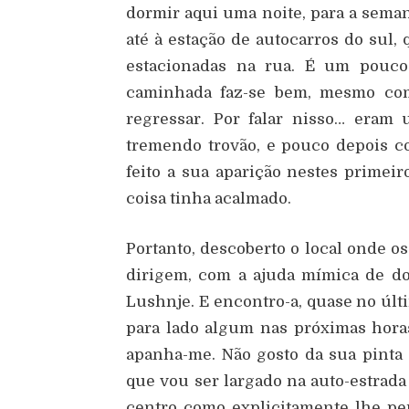
dormir aqui uma noite, para a sema
até à estação de autocarros do sul,
estacionadas na rua. É um pouco
caminhada faz-se bem, mesmo com
regressar. Por falar nisso… era
tremendo trovão, e pouco depois c
feito a sua aparição nestes primeir
coisa tinha acalmado.
Portanto, descoberto o local onde o
dirigem, com a ajuda mímica de do
Lushnje. E encontro-a, quase no últi
para lado algum nas próximas horas
apanha-me. Não gosto da sua pinta
que vou ser largado na auto-estrada
centro como explicitamente lhe pe