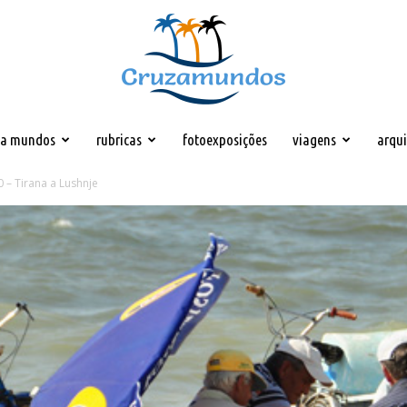
za mundos
rubricas
fotoexposições
viagens
arqu
Cruzamundos
0 – Tirana a Lushnje