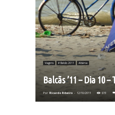
Viagens
# Balcãs 2011
Albânia
Balcãs ’11 – Dia 10 –
Por
Ricardo Ribeiro
-
12/10/2011
619