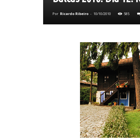
Por
Ricardo Ribeiro
-
10/10/2010
585