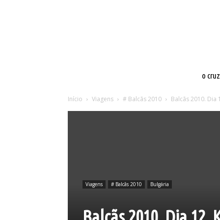
o cru
Início
Viagens
# Balcãs 2010
Balcãs 2010. Dia 1
Viagens
# Balcãs 2010
Bulgária
Balcãs 2010. Dia 12. 