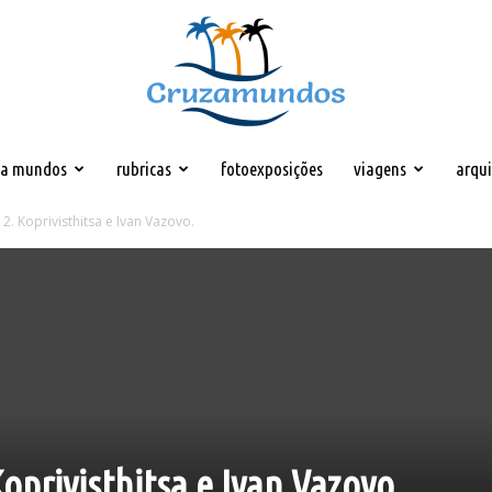
za mundos
rubricas
fotoexposições
viagens
arqu
Cruzamundos
2. Koprivisthitsa e Ivan Vazovo.
Koprivisthitsa e Ivan Vazovo.