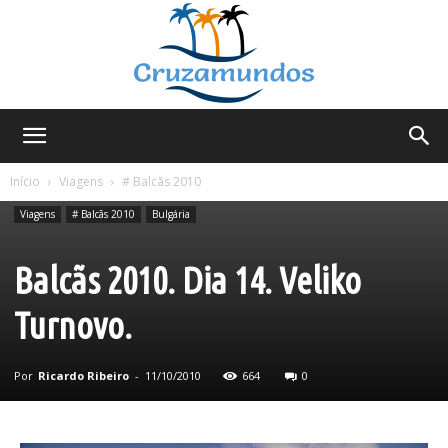
Cruzamundos
Início
Viagens
# Balcãs 2010
Viagens
# Balcãs 2010
Bulgária
Balcãs 2010. Dia 14. Veliko
Turnovo.
Por
Ricardo Ribeiro
-
11/10/2010
664
0