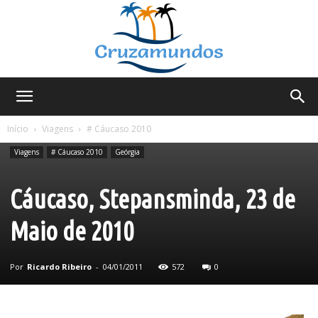
Cruzamundos
Início
Viagens
# Cáucaso 2010
Viagens
# Cáucaso 2010
Geórgia
Cáucaso, Stepansminda, 23 de
Maio de 2010
Por
Ricardo Ribeiro
-
04/01/2011
572
0