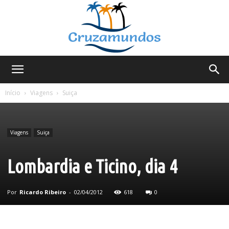
Cruzamundos
Início
Viagens
Suiça
Viagens
Suiça
Lombardia e Ticino, dia 4
Por
Ricardo Ribeiro
-
02/04/2012
618
0