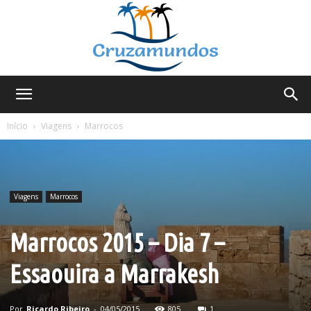
Cruzamundos
Início
Viagens
Marrocos
Viagens
Marrocos
Marrocos 2015 – Dia 7 –
Essaouira a Marrakesh
Por
Ricardo Ribeiro
-
04/05/2015
805
1