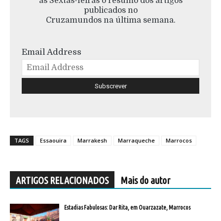
às Sextas-feiras o resumo dos artigos
publicados no
Cruzamundos na última semana.
Email Address
TAGS
Essaouira
Marrakesh
Marraqueche
Marrocos
ARTIGOS RELACIONADOS
Mais do autor
Estadias Fabulosas: Dar Rita, em Ouarzazate, Marrocos