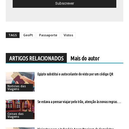
TAGS
GeoPt
Passaporte
Vistos
ARTIGOS RELACIONADOS
Mais do autor
Egipto substitui o autocolante do visto por um código QR
Noticias das
Viagens
Se estava a pensar viajar pelo Irão, atenção às novas regras….
Coisas das
Viagens