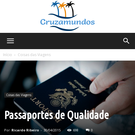
Cruzamundos
Início
Coisas das Viagens
Coisas das Viagens
Passaportes de Qualidade
Por
Ricardo Ribeiro
-
30/04/2015
698
0