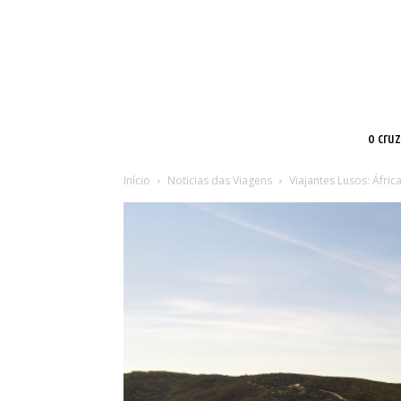
o cru
Início
Noticias das Viagens
Viajantes Lusos: África