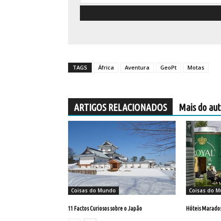
TAGS
África
Aventura
GeoPt
Motas
ARTIGOS RELACIONADOS
Mais do aut
Coisas do Mundo
Coisas do 
11 Factos Curiosos sobre o Japão
Hóteis Marados 