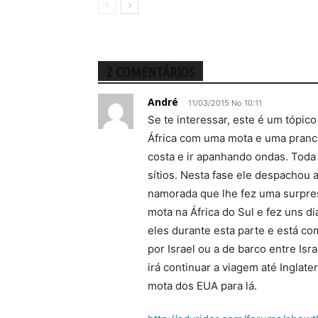
2 COMENTÁRIOS
André
11/03/2015 No 10:11
Se te interessar, este é um tópi
África com uma mota e uma prancha
costa e ir apanhando ondas. Toda 
sítios. Nesta fase ele despachou
namorada que lhe fez uma surpre
mota na África do Sul e fez uns 
eles durante esta parte e está c
por Israel ou a de barco entre Isr
irá continuar a viagem até Inglat
mota dos EUA para lá.