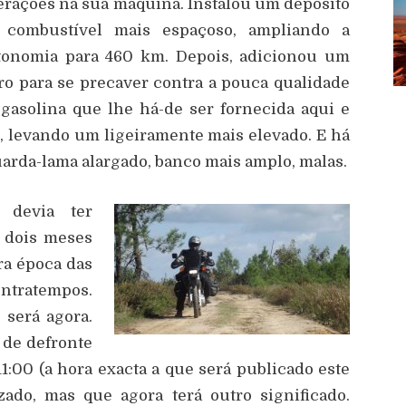
terações na sua máquina. Instalou um depósito
 combustível mais espaçoso, ampliando a
tonomia para 460 km. Depois, adicionou um
tro para se precaver contra a pouca qualidade
 gasolina que lhe há-de ser fornecida aqui e
, levando um ligeiramente mais elevado. E há
uarda-lama alargado, banco mais amplo, malas.
 devia ter
m dois meses
ira época das
ntratempos.
 será agora.
 de defronte
1:00 (a hora exacta a que será publicado este
zado, mas que agora terá outro significado.