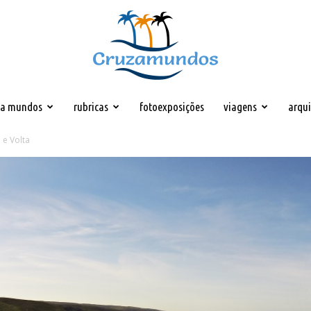
za mundos
rubricas
fotoexposições
viagens
arqu
Cruzamundos
 e Volta