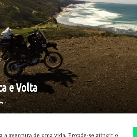
ca e Volta
2
 a aventura de uma vida. Propõe-se atingir o