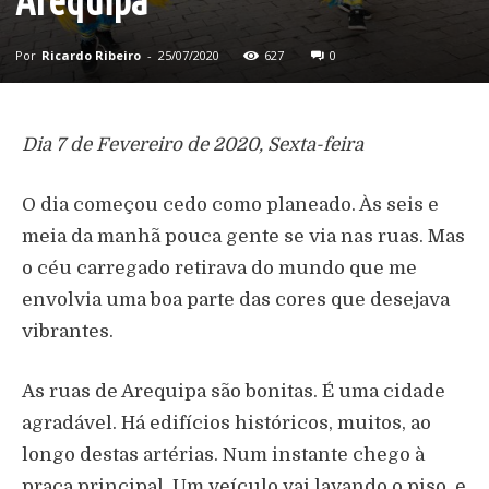
Arequipa
Por
Ricardo Ribeiro
-
25/07/2020
627
0
Dia 7 de Fevereiro de 2020, Sexta-feira
O dia começou cedo como planeado. Às seis e
meia da manhã pouca gente se via nas ruas. Mas
o céu carregado retirava do mundo que me
envolvia uma boa parte das cores que desejava
vibrantes.
As ruas de Arequipa são bonitas. É uma cidade
agradável. Há edifícios históricos, muitos, ao
longo destas artérias. Num instante chego à
praça principal. Um veículo vai lavando o piso, e