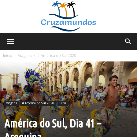
Cruzamundos
Início
Viagens
# América do Sul 2020
Viagens
# América do Sul 2020
Peru
América do Sul, Dia 41 –