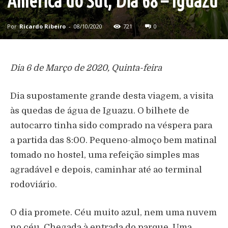
América do Sul, Dia 68 – Iguazu
Por
Ricardo Ribeiro
-
08/10/2020
721
0
Dia 6 de Março de 2020, Quinta-feira
Dia supostamente grande desta viagem, a visita
às quedas de água de Iguazu. O bilhete de
autocarro tinha sido comprado na véspera para
a partida das 8:00. Pequeno-almoço bem matinal
tomado no hostel, uma refeição simples mas
agradável e depois, caminhar até ao terminal
rodoviário.
O dia promete. Céu muito azul, nem uma nuvem
no céu. Chegada à entrada do parque. Uma