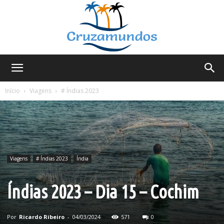
Cruzamundos
Início
Viagens
# Índias 2023
Viagens
# Índias 2023
Índia
Índias 2023 – Dia 15 – Cochim
Por
Ricardo Ribeiro
-
04/03/2024
571
0