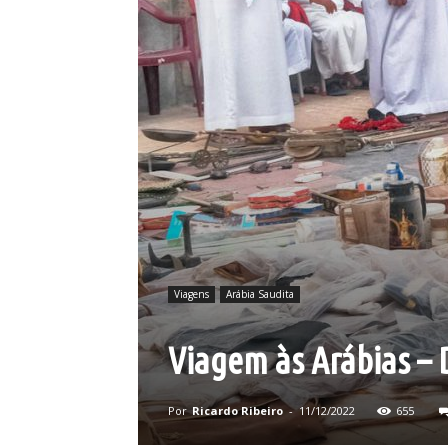
Viagens
Arábia Saudita
Viagem às Arábias – 
Por
Ricardo Ribeiro
-
11/12/2022
655