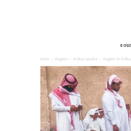
o cru
Início
Viagens
Arábia Saudita
Viagem às Arábia