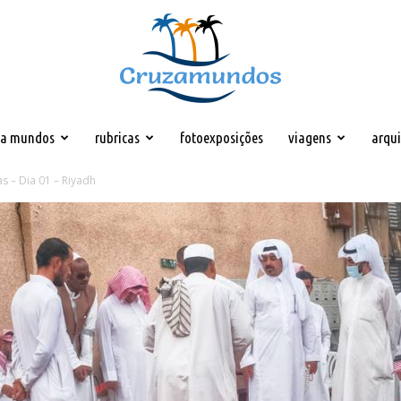
za mundos
rubricas
fotoexposições
viagens
arqu
Cruzamundos
s – Dia 01 – Riyadh