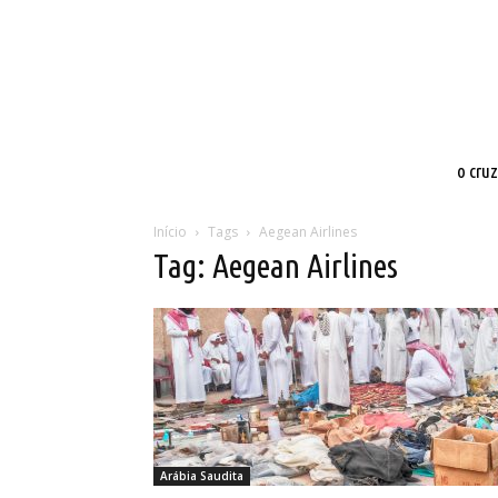
o cru
Início
Tags
Aegean Airlines
Tag: Aegean Airlines
Arábia Saudita