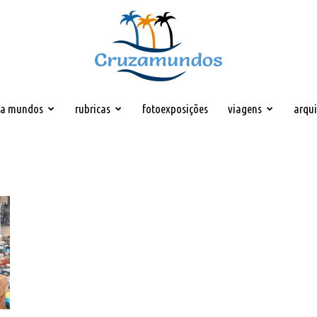
za mundos
rubricas
fotoexposições
viagens
arqu
Cruzamundos