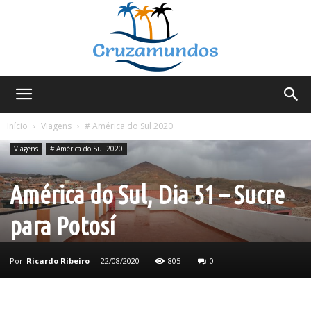
Cruzamundos
Início
Viagens
# América do Sul 2020
Viagens
# América do Sul 2020
América do Sul, Dia 51 – Sucre
para Potosí
Por
Ricardo Ribeiro
-
22/08/2020
805
0