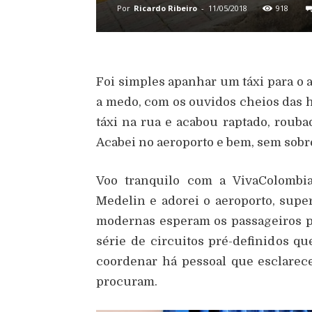
Por
Ricardo Ribeiro
-
11/05/2018
918
Foi simples apanhar um táxi para o
a medo, com os ouvidos cheios das 
táxi na rua e acabou raptado, rouba
Acabei no aeroporto e bem, sem sob
Voo tranquilo com a VivaColombi
Medelin e adorei o aeroporto, supe
modernas esperam os passageiros p
série de circuitos pré-definidos q
coordenar há pessoal que esclarece
procuram.