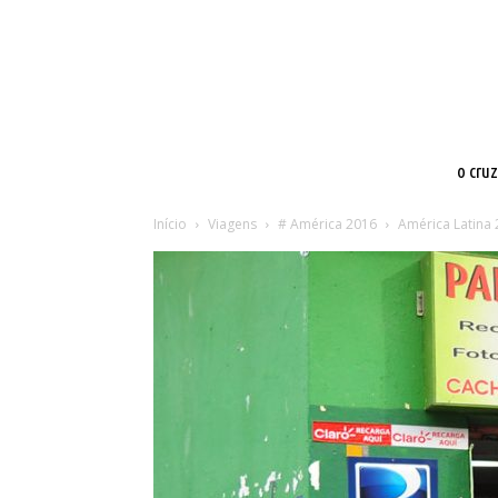
o cru
Início
Viagens
# América 2016
América Latina 