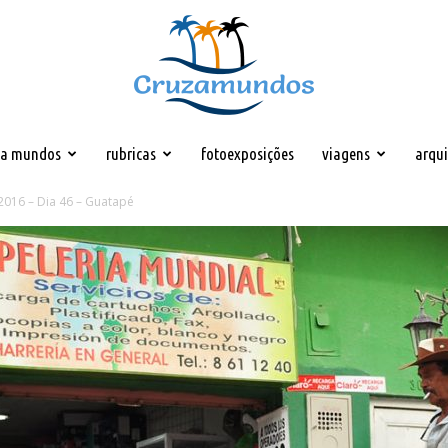
za mundos
rubricas
fotoexposições
viagens
arqu
Cruzamundos
2016 – Dia 46 – Guatapé