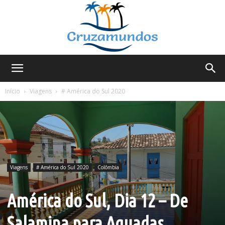
Cruzamundos
Início
Viagens
# América do Sul 2020
Viagens
# América do Sul 2020
Colômbia
América do Sul, Dia 12 – De
Salamina para Aguadas