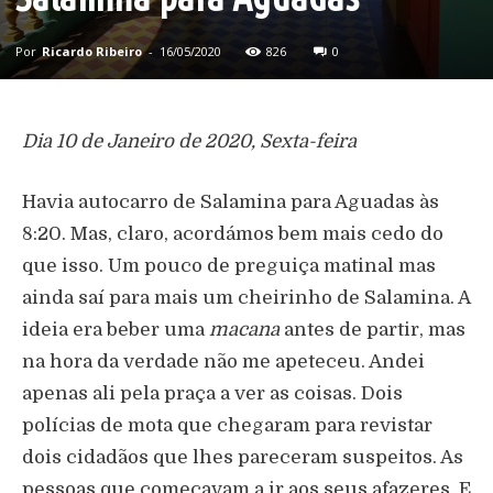
Por
Ricardo Ribeiro
-
16/05/2020
826
0
Dia 10 de Janeiro de 2020, Sexta-feira
Havia autocarro de Salamina para Aguadas às
8:20. Mas, claro, acordámos bem mais cedo do
que isso. Um pouco de preguiça matinal mas
ainda saí para mais um cheirinho de Salamina. A
ideia era beber uma
macana
antes de partir, mas
na hora da verdade não me apeteceu. Andei
apenas ali pela praça a ver as coisas. Dois
polícias de mota que chegaram para revistar
dois cidadãos que lhes pareceram suspeitos. As
pessoas que começavam a ir aos seus afazeres. E