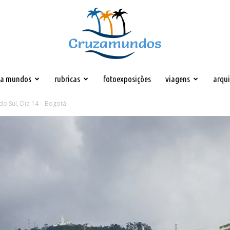
za mundos
rubricas
fotoexposições
viagens
arqu
Cruzamundos
do Sul, Dia 14 – Bogotá