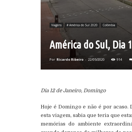
Viagens
# América do Sul 2020
Colômbia
América do Sul, Dia 
Por
Ricardo Ribeiro
-
22/05/2020
914
Dia 12 de Janeiro, Domingo
Hoje é Domingo e não é por acaso.
esta viagem, sabia que teria que es
memórias do ambiente extraordiná