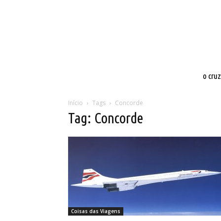
o cru
Início
Tags
Concorde
Tag: Concorde
Coisas das Viagens