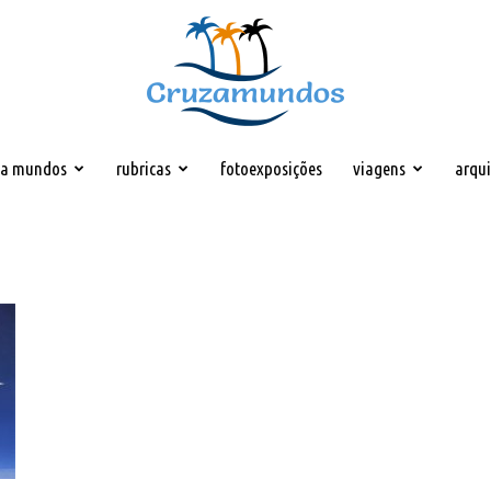
za mundos
rubricas
fotoexposições
viagens
arqu
Cruzamundos