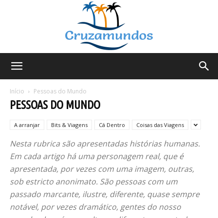
Cruzamundos
Início
Pessoas do Mundo
PESSOAS DO MUNDO
A arranjar
Bits & Viagens
Cá Dentro
Coisas das Viagens
Nesta rubrica são apresentadas histórias humanas.
Em cada artigo há uma personagem real, que é
apresentada, por vezes com uma imagem, outras,
sob estricto anonimato. São pessoas com um
passado marcante, ilustre, diferente, quase sempre
notável, por vezes dramático, gentes do nosso