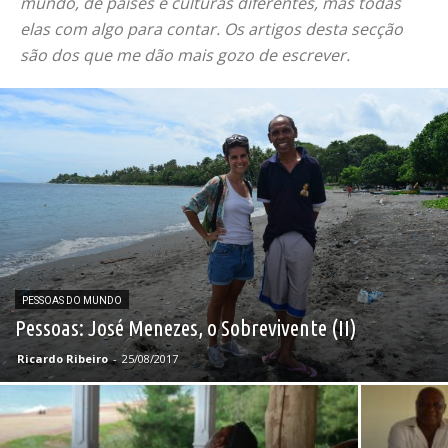
mundo, de países e culturas diferentes, mas todas
elas com algo para contar. Os artigos desta secção
são dos que me dão mais gozo de escrever.
PESSOAS DO MUNDO
Pessoas: José Menezes, o Sobrevivente (II)
Ricardo Ribeiro
-
25/08/2017