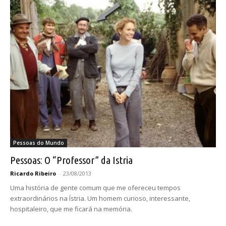
Pessoas do Mundo
Pessoas: O “Professor” da Istria
Ricardo Ribeiro
-
23/08/2013
Uma história de gente comum que me ofereceu tempos
extraordinários na Ístria. Um homem curioso, interessante,
hospitaleiro, que me ficará na memória.