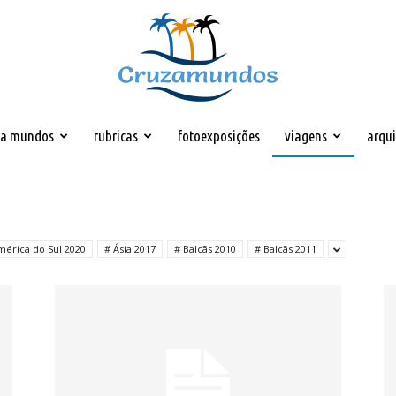
za mundos
rubricas
fotoexposições
viagens
arqu
Cruzamundos
mérica do Sul 2020
# Ásia 2017
# Balcãs 2010
# Balcãs 2011