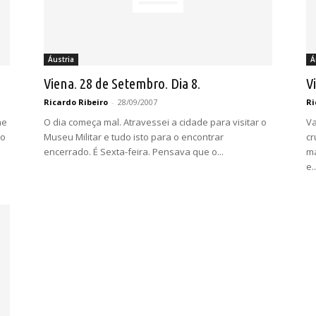
Áustria
Á
Viena. 28 de Setembro. Dia 8.
V
Ricardo Ribeiro
-
28/09/2007
Ri
me
O dia começa mal. Atravessei a cidade para visitar o
Va
to
Museu Militar e tudo isto para o encontrar
cr
encerrado. É Sexta-feira. Pensava que o...
ma
e..