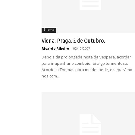
Áustria
Viena. Praga. 2 de Outubro.
Ricardo Ribeiro
-
02/10/2007
Depois da prolongada noite da véspera, acordar
para ir apanhar o comboio foi algo tormentoso.
Acordei o Thomas para me despedir, e separámo-
nos com...