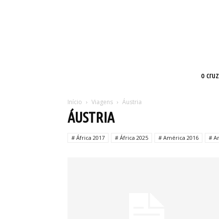
o cru
Início
Viagens
Áustria
ÁUSTRIA
# África 2017
# África 2025
# América 2016
# A