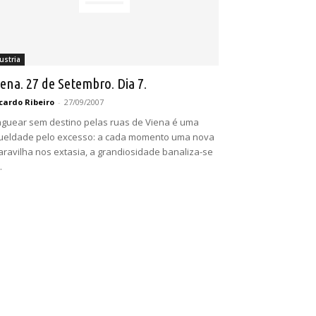
ustria
iena. 27 de Setembro. Dia 7.
cardo Ribeiro
-
27/09/2007
guear sem destino pelas ruas de Viena é uma
ueldade pelo excesso: a cada momento uma nova
ravilha nos extasia, a grandiosidade banaliza-se
.