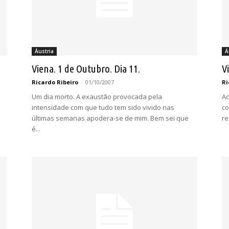
Áustria
Á
Viena. 1 de Outubro. Dia 11.
V
Ricardo Ribeiro
-
01/10/2007
Ri
Um dia morto. A exaustão provocada pela
Ac
intensidade com que tudo tem sido vivido nas
co
últimas semanas apodera-se de mim. Bem sei que
re
é...