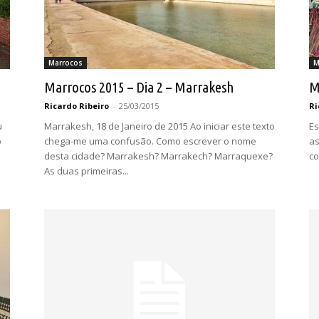
Marrocos
M
Marrocos 2015 – Dia 2 – Marrakesh
M
Ricardo Ribeiro
-
25/03/2015
Ri
u
Marrakesh, 18 de Janeiro de 2015 Ao iniciar este texto
Es
o
chega-me uma confusão. Como escrever o nome
as
desta cidade? Marrakesh? Marrakech? Marraquexe?
co
As duas primeiras...