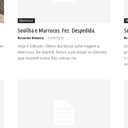
Marrocos
M
Sevilha e Marrocos. Fez. Despedida.
S
Ricardo Ribeiro
-
22/09/2010
Ri
um
Hoje é Sábado. Último dia desta curta viagem a
Di
Marrocos. De manhã, fomos a pé visitar os túmulos
pr
que existem numa das colinas na...
o 
es