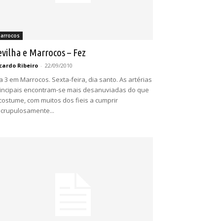
arrocos
evilha e Marrocos – Fez
cardo Ribeiro
-
22/09/2010
a 3 em Marrocos. Sexta-feira, dia santo. As artérias
incipais encontram-se mais desanuviadas do que
costume, com muitos dos fieis a cumprir
crupulosamente...