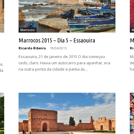
Marrocos
M
Marrocos 2015 – Dia 5 – Essaouira
M
Ricardo Ribeiro
-
18/04/2015
Ri
Essaouira, 21 de Janeiro de 2015 O dia começou
Ma
cedo, claro. Havia um autocarro para apanhar, era
de
a,
na outra ponta da cidade e partia às...
ha
da