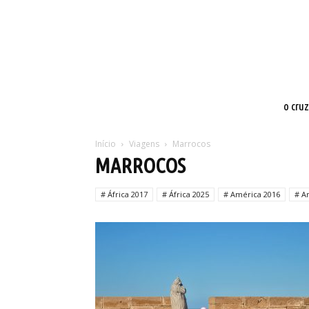
o cru
Início
Viagens
Marrocos
MARROCOS
# África 2017
# África 2025
# América 2016
# A