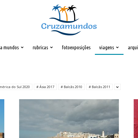
za mundos
rubricas
fotoexposições
viagens
arqu
Cruzamundos
mérica do Sul 2020
# Ásia 2017
# Balcãs 2010
# Balcãs 2011