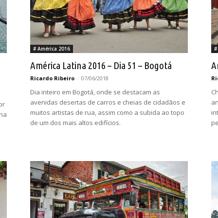
# América 2016
#
América Latina 2016 – Dia 51 – Bogotá
A
Ricardo Ribeiro
-
07/06/2018
Ri
Dia inteiro em Bogotá, onde se destacam as
Ch
avenidas desertas de carros e cheias de cidadãos e
an
or
muitos artistas de rua, assim como a subida ao topo
in
 na
de um dos mais altos edifícios.
pe