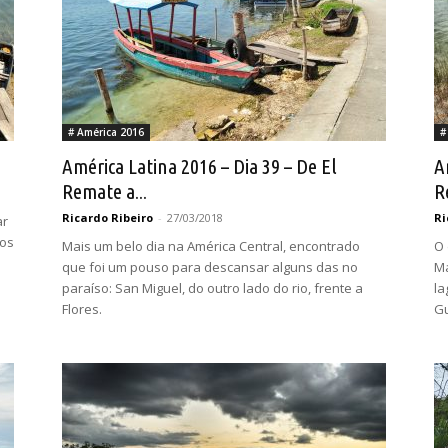
# América 2016
#
América Latina 2016 – Dia 39 – De El
A
Remate a...
R
Ricardo Ribeiro
-
27/03/2018
Ri
ar
ios
Mais um belo dia na América Central, encontrado
O 
que foi um pouso para descansar alguns das no
Ma
paraíso: San Miguel, do outro lado do rio, frente a
la
Flores.
G