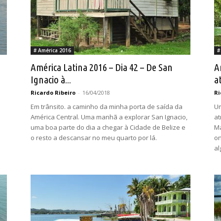
# América 2016
#
e
América Latina 2016 – Dia 42 – De San
A
Ignacio à...
at
Ricardo Ribeiro
-
16/04/2018
Ri
Em trânsito. a caminho da minha porta de saída da
Um
América Central. Uma manhã a explorar San Ignacio,
at
uma boa parte do dia a chegar à Cidade de Belize e
Ma
o resto a descansar no meu quarto por lá.
on
al