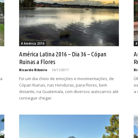
# América 2016
#
América Latina 2016 – Dia 36 – Cópan
A
Ruinas a Flores
R
Ricardo Ribeiro
-
16/11/2017
Ri
ra
Foi um dia cheio de emoções e movimentações, de
Úl
Cópan Ruinas, nas Honduras, para Flores, bem
ex
distante, na Guatemala, com diversos autocarros até
a 
conseguir chegar.