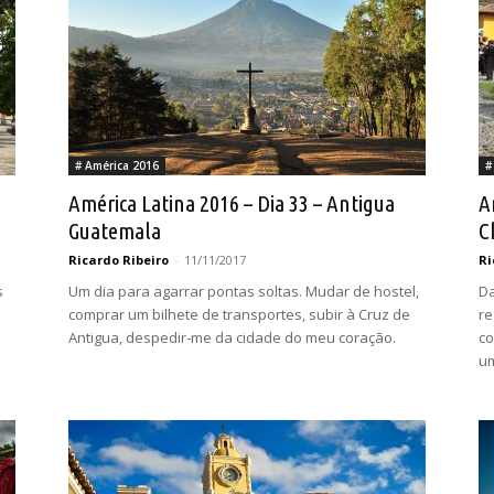
# América 2016
#
América Latina 2016 – Dia 33 – Antigua
A
Guatemala
C
Ricardo Ribeiro
-
11/11/2017
Ri
s
Um dia para agarrar pontas soltas. Mudar de hostel,
Da
comprar um bilhete de transportes, subir à Cruz de
re
Antigua, despedir-me da cidade do meu coração.
co
um