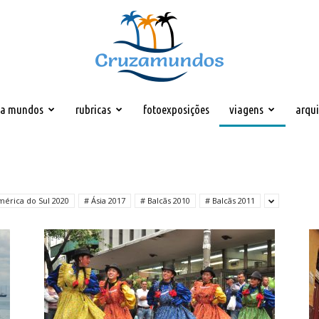
za mundos
rubricas
fotoexposições
viagens
arqu
Cruzamundos
mérica do Sul 2020
# Ásia 2017
# Balcãs 2010
# Balcãs 2011