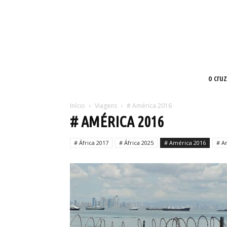
o cru
Início
Viagens
# América 2016
# AMÉRICA 2016
# África 2017
# África 2025
# América 2016
# A