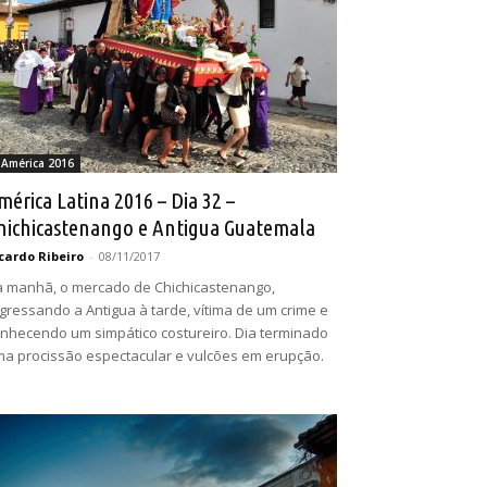
 América 2016
mérica Latina 2016 – Dia 32 –
hichicastenango e Antigua Guatemala
cardo Ribeiro
-
08/11/2017
 manhã, o mercado de Chichicastenango,
gressando a Antigua à tarde, vítima de um crime e
nhecendo um simpático costureiro. Dia terminado
a procissão espectacular e vulcões em erupção.