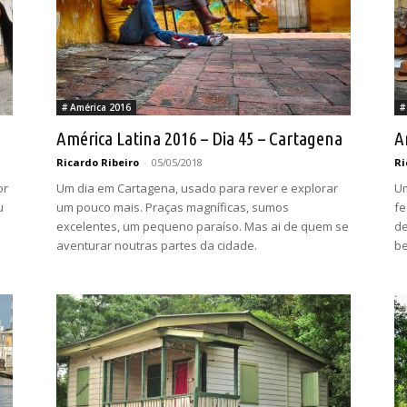
# América 2016
#
América Latina 2016 – Dia 45 – Cartagena
A
Ricardo Ribeiro
-
05/05/2018
Ri
or
Um dia em Cartagena, usado para rever e explorar
Um
u
um pouco mais. Praças magníficas, sumos
fe
excelentes, um pequeno paraíso. Mas ai de quem se
de
aventurar noutras partes da cidade.
be