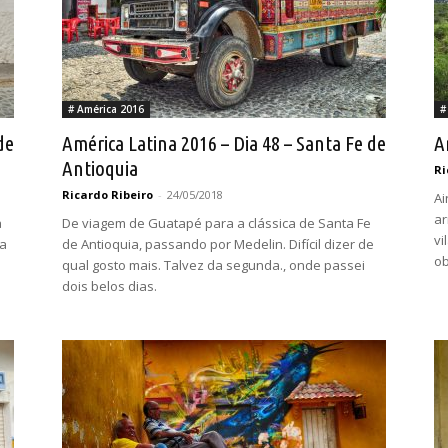
# América 2016
#
de
América Latina 2016 – Dia 48 – Santa Fe de
A
Antioquia
Ri
Ricardo Ribeiro
-
24/05/2018
Ai
ar
a
De viagem de Guatapé para a clássica de Santa Fe
vi
ra
de Antioquia, passando por Medelin. Difícil dizer de
ob
qual gosto mais. Talvez da segunda., onde passei
dois belos dias.