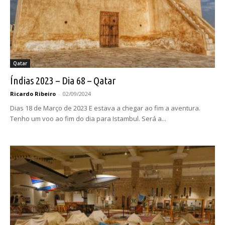
Qatar
Índias 2023 – Dia 68 – Qatar
Ricardo Ribeiro
-
02/09/2024
Dias 18 de Março de 2023 E estava a chegar ao fim a aventura.
Tenho um voo ao fim do dia para Istambul. Será a...