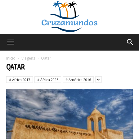
Cruzamundos
Início
Viagens
Qatar
QATAR
# África 2017
# África 2025
# América 2016