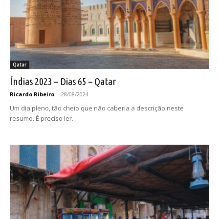
Qatar
Índias 2023 – Dias 65 – Qatar
Ricardo Ribeiro
-
28/08/2024
Um dia pleno, tão cheio que não caberia a descrição neste
resumo. É preciso ler.