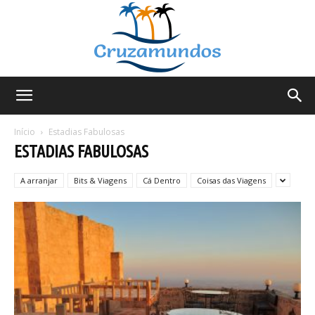
Cruzamundos
Início
Estadias Fabulosas
ESTADIAS FABULOSAS
A arranjar
Bits & Viagens
Cá Dentro
Coisas das Viagens