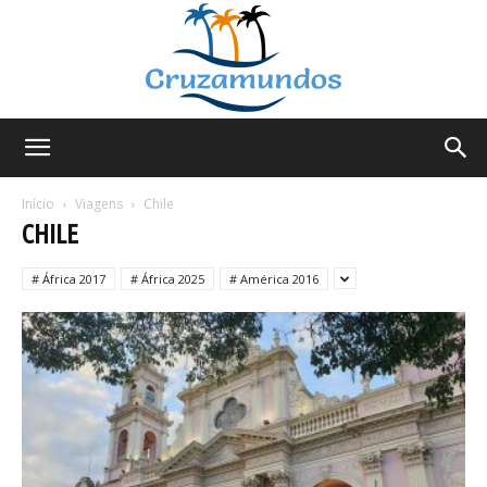
Cruzamundos
Início
Viagens
Chile
CHILE
# África 2017
# África 2025
# América 2016