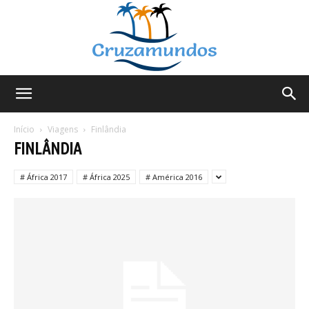
Cruzamundos
Início
Viagens
Finlândia
FINLÂNDIA
# África 2017
# África 2025
# América 2016