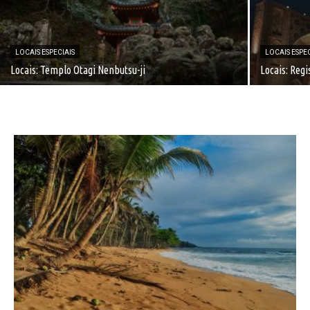
LOCAIS ESPECIAIS
LOCAIS ESPEC
Locais: Templo Otagi Nenbutsu-ji
Locais: Reg