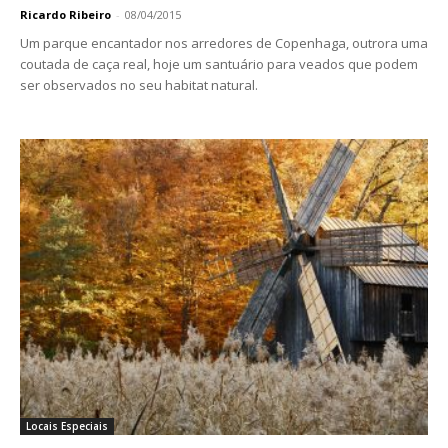
Ricardo Ribeiro
-
08/04/2015
Um parque encantador nos arredores de Copenhaga, outrora uma
coutada de caça real, hoje um santuário para veados que podem
ser observados no seu habitat natural.
Locais Especiais