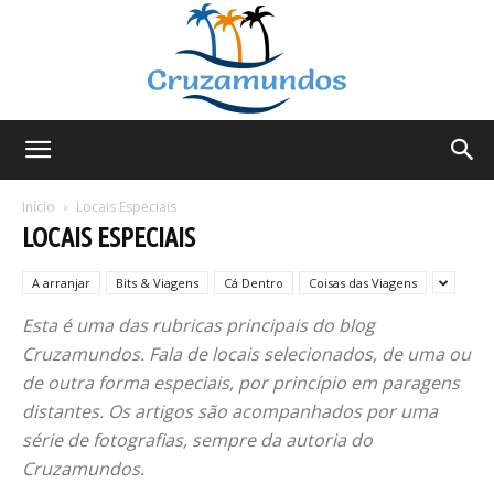
Cruzamundos
Início
Locais Especiais
LOCAIS ESPECIAIS
A arranjar
Bits & Viagens
Cá Dentro
Coisas das Viagens
Esta é uma das rubricas principais do blog
Cruzamundos. Fala de locais selecionados, de uma ou
de outra forma especiais, por princípio em paragens
distantes. Os artigos são acompanhados por uma
série de fotografias, sempre da autoria do
Cruzamundos.