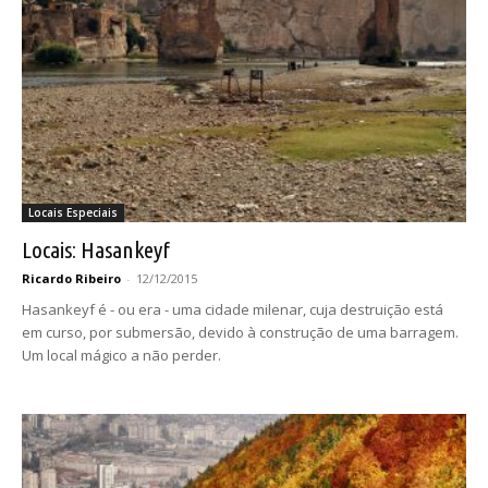
Locais Especiais
Locais: Hasankeyf
Ricardo Ribeiro
-
12/12/2015
Hasankeyf é - ou era - uma cidade milenar, cuja destruição está
em curso, por submersão, devido à construção de uma barragem.
Um local mágico a não perder.