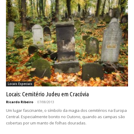
Locais Especiais
Locais: Cemitério Judeu em Cracóvia
Ricardo Ribeiro
-
07/08/2013
Um lugar fascinante, o símbolo da magia dos cemitérios na Europa
Central. Especialmente bonito no Outono, quando as campas são
cobertas por um manto de folhas douradas.