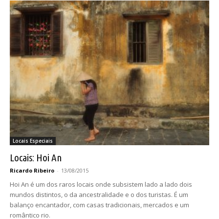
Locais Especiais
Locais: Hoi An
Ricardo Ribeiro
-
13/08/2015
Hoi An é um dos raros locais onde subsistem lado a lado dois
mundos distintos, o da ancestralidade e o dos turistas. É um
balanço encantador, com casas tradicionais, mercados e um
romântico rio.