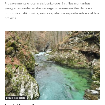
Provavelmente o local mais bonito que já vi. Nas montanhas
georgianas, onde cavalos selvagens correm em liberdade e a
ortodoxia cristã domina, existe capela que espreita sobre a aldeia
próxima.
Locais Especiais