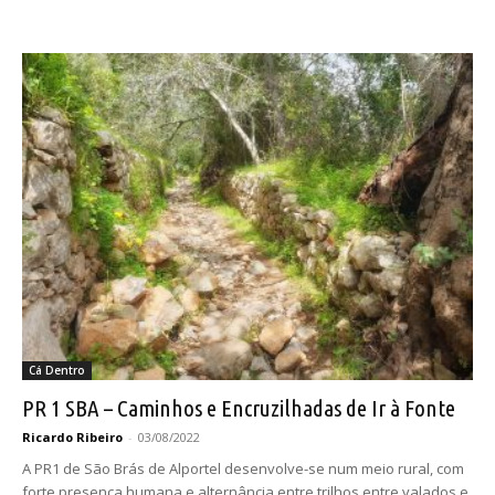
Cá Dentro
PR 1 SBA – Caminhos e Encruzilhadas de Ir à Fonte
Ricardo Ribeiro
-
03/08/2022
A PR1 de São Brás de Alportel desenvolve-se num meio rural, com
forte presença humana e alternância entre trilhos entre valados e