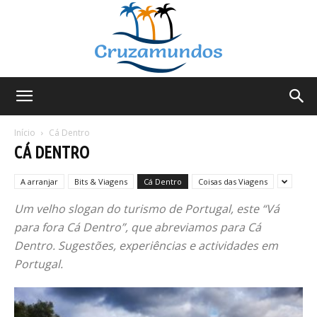
Cruzamundos
Início
Cá Dentro
CÁ DENTRO
A arranjar
Bits & Viagens
Cá Dentro
Coisas das Viagens
Um velho slogan do turismo de Portugal, este “Vá
para fora Cá Dentro”, que abreviamos para Cá
Dentro. Sugestões, experiências e actividades em
Portugal.