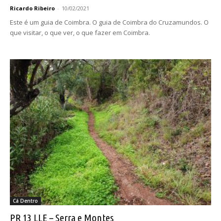
Ricardo Ribeiro
-
10/02/2021
Este é um guia de Coimbra. O guia de Coimbra do Cruzamundos. O
que visitar, o que ver, o que fazer em Coimbra.
Cá Dentro
PR 13 LLE – Serra e Montes