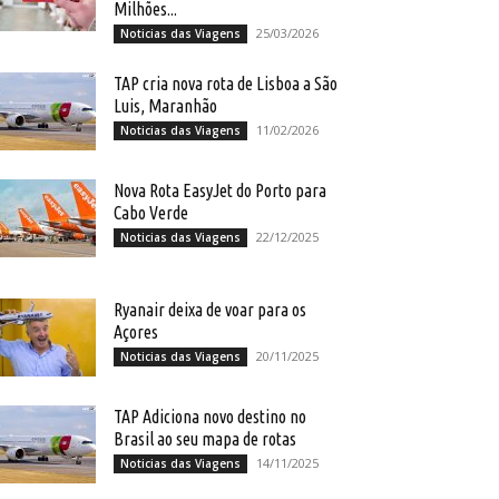
Milhões...
25/03/2026
Noticias das Viagens
TAP cria nova rota de Lisboa a São
Luis, Maranhão
11/02/2026
Noticias das Viagens
Nova Rota EasyJet do Porto para
Cabo Verde
22/12/2025
Noticias das Viagens
Ryanair deixa de voar para os
Açores
20/11/2025
Noticias das Viagens
TAP Adiciona novo destino no
Brasil ao seu mapa de rotas
14/11/2025
Noticias das Viagens