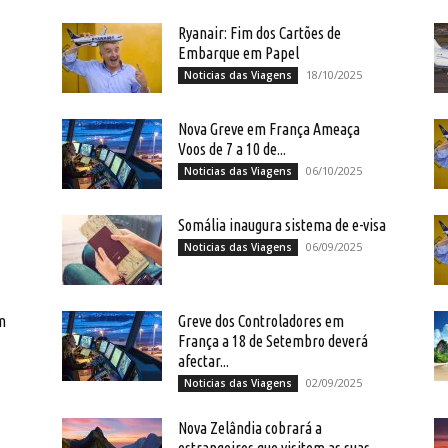
Ryanair: Fim dos Cartões de
Embarque em Papel
18/10/2025
Noticias das Viagens
Nova Greve em França Ameaça
Voos de 7 a 10 de...
06/10/2025
Noticias das Viagens
Somália inaugura sistema de e-visa
06/09/2025
Noticias das Viagens
m
Greve dos Controladores em
França a 18 de Setembro deverá
afectar...
02/09/2025
Noticias das Viagens
Nova Zelândia cobrará a