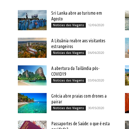
Sri Lanka abre ao turismo em
Agosto
12/06/2020
Noticias das Viagens
A Lituânia reabre aos visitantes
estrangeiros
06/06/2020
Noticias das Viagens
A abertura da Tailândia pós-
COVID19
03/06/2020
Noticias das Viagens
Grécia abre praias com drones a
pairar
30/05/2020
Noticias das Viagens
Passaportes de Saúde: o que é esta