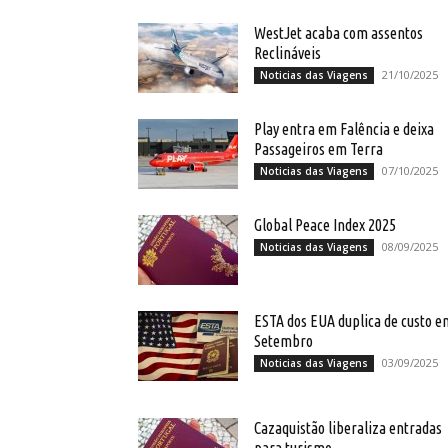
WestJet acaba com assentos
Reclináveis
21/10/2025
Noticias das Viagens
Play entra em Falência e deixa
Passageiros em Terra
07/10/2025
Noticias das Viagens
Global Peace Index 2025
08/09/2025
Noticias das Viagens
ESTA dos EUA duplica de custo e
Setembro
03/09/2025
Noticias das Viagens
Cazaquistão liberaliza entradas