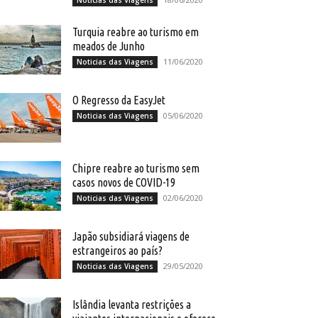
Noticias das Viagens
Turquia reabre ao turismo em
meados de Junho
11/06/2020
Noticias das Viagens
O Regresso da EasyJet
05/06/2020
Noticias das Viagens
Chipre reabre ao turismo sem
casos novos de COVID-19
02/06/2020
Noticias das Viagens
Japão subsidiará viagens de
estrangeiros ao país?
29/05/2020
Noticias das Viagens
Islândia levanta restrições a