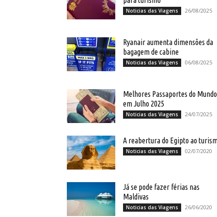
para turismo
26/08/2025
Noticias das Viagens
Ryanair aumenta dimensões da
bagagem de cabine
06/08/2025
Noticias das Viagens
Melhores Passaportes do Mundo
em Julho 2025
24/07/2025
Noticias das Viagens
A reabertura do Egipto ao turis
02/07/2020
Noticias das Viagens
Já se pode fazer férias nas
Maldivas
26/06/2020
Noticias das Viagens