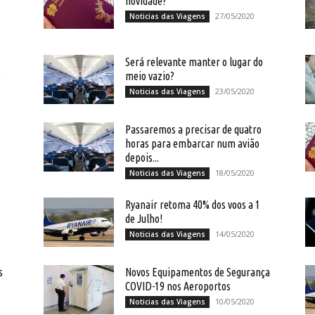
novidade?
27/05/2020
Noticias das Viagens
Será relevante manter o lugar do
o
meio vazio?
23/05/2020
Noticias das Viagens
Passaremos a precisar de quatro
horas para embarcar num avião
depois...
18/05/2020
Noticias das Viagens
Ryanair retoma 40% dos voos a 1
de Julho!
14/05/2020
Noticias das Viagens
s
Novos Equipamentos de Segurança
COVID-19 nos Aeroportos
10/05/2020
Noticias das Viagens