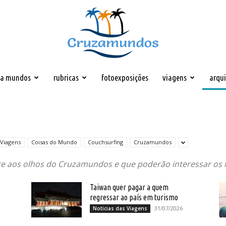
za mundos
rubricas
fotoexposições
viagens
arqu
Cruzamundos
 Viagens
Coisas do Mundo
Couchsurfing
Cruzamundos
e aos olhos do Cruzamundos e que poderão interessar os 
Taiwan quer pagar a quem
regressar ao país em turismo
31/07/2026
Noticias das Viagens