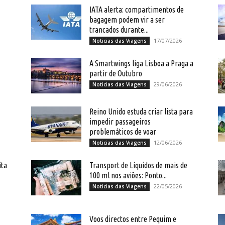
IATA alerta: compartimentos de
bagagem podem vir a ser
trancados durante...
17/07/2026
Noticias das Viagens
A Smartwings liga Lisboa a Praga a
partir de Outubro
29/06/2026
Noticias das Viagens
Reino Unido estuda criar lista para
impedir passageiros
problemáticos de voar
12/06/2026
Noticias das Viagens
ita
Transport de Líquidos de mais de
100 ml nos aviões: Ponto...
22/05/2026
Noticias das Viagens
Voos directos entre Pequim e