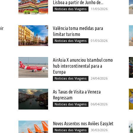
Lisboa a partir de Junho de...
11/05/2026
Noticias das Viagens
ir
Valência toma medidas para
limitar turismo
01/05/2026
Noticias das Viagens
AirAsia X anunciou Istambul como
hub intercontinental para a
Europa
24/04/2026
Noticias das Viagens
As Taxas de Visita a Veneza
Regressam
06/04/2026
Noticias das Viagens
Novos Assentos nos Aviões EasyJet
30/03/2026
Noticias das Viagens