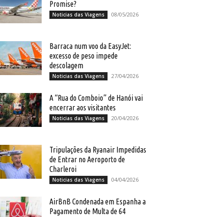
Promise?
08/05/2026
Noticias das Viagens
Barraca num voo da EasyJet:
excesso de peso impede
descolagem
27/04/2026
Noticias das Viagens
A “Rua do Comboio” de Hanói vai
encerrar aos visitantes
20/04/2026
Noticias das Viagens
Tripulações da Ryanair Impedidas
de Entrar no Aeroporto de
Charleroi
04/04/2026
Noticias das Viagens
AirBnB Condenada em Espanha a
Pagamento de Multa de 64