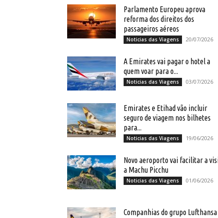
Parlamento Europeu aprova
reforma dos direitos dos
passageiros aéreos
20/07/2026
Noticias das Viagens
A Emirates vai pagar o hotel a
quem voar para o...
03/07/2026
Noticias das Viagens
Emirates e Etihad vão incluir
seguro de viagem nos bilhetes
para...
19/06/2026
Noticias das Viagens
Novo aeroporto vai facilitar a vis
a Machu Picchu
01/06/2026
Noticias das Viagens
Companhias do grupo Lufthansa