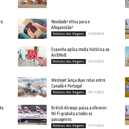
ro
Novidade! eVisa para o
Afeganistão!
10/03/2026
Noticias das Viagens
Espanha aplica multa histórica ao
AirBNnB
25/12/2025
Noticias das Viagens
Westejet lança duas rotas entre
Canadá e Portugal
29/11/2025
Noticias das Viagens
sto
British Airways passa a oferecer
Wi-Fi gratuita a todos os
passageiros
17/11/2025
Noticias das Viagens