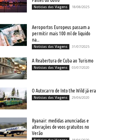
Países do Golfo
18/08/2025
Noticias das Viagens
Aeroportos Europeus passam a
permitir mais 100 ml de liquido
na...
31/07/2025
Noticias das Viagens
A Reabertura de Cuba ao Turismo
03/07/2020
Noticias das Viagens
O Autocarro de Into the Wild já era
29/06/2020
Noticias das Viagens
Ryanair: medidas anunciadas e
alterações de voos gratuitos no
Verão
18/06/2020