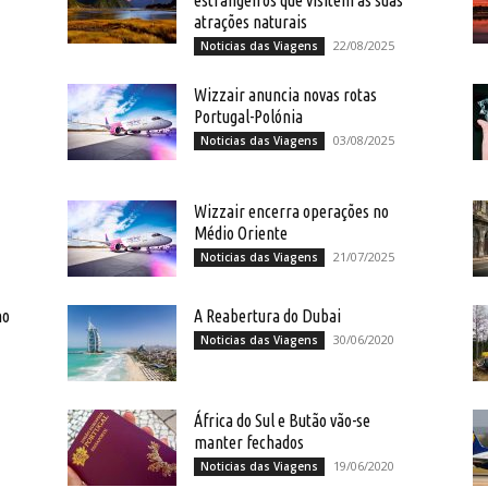
estrangeiros que visitem as suas
atrações naturais
22/08/2025
Noticias das Viagens
Wizzair anuncia novas rotas
Portugal-Polónia
03/08/2025
Noticias das Viagens
Wizzair encerra operações no
Médio Oriente
21/07/2025
Noticias das Viagens
mo
A Reabertura do Dubai
30/06/2020
Noticias das Viagens
África do Sul e Butão vão-se
manter fechados
19/06/2020
Noticias das Viagens