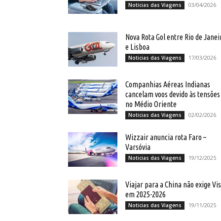
03/04/2026
Noticias das Viagens
Nova Rota Gol entre Rio de Janei
e Lisboa
17/03/2026
Noticias das Viagens
Companhias Aéreas Indianas
cancelam voos devido às tensões
no Médio Oriente
02/02/2026
Noticias das Viagens
Wizzair anuncia rota Faro –
Varsóvia
19/12/2025
Noticias das Viagens
Viajar para a China não exige Vi
em 2025-2026
19/11/2025
Noticias das Viagens