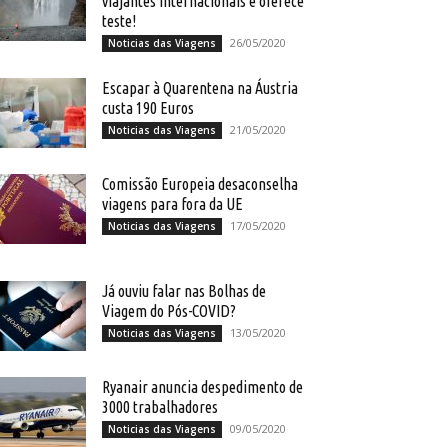
viajantes internacionais e oferece
teste!
26/05/2020
Noticias das Viagens
Escapar à Quarentena na Áustria
custa 190 Euros
21/05/2020
Noticias das Viagens
Comissão Europeia desaconselha
viagens para fora da UE
17/05/2020
Noticias das Viagens
Já ouviu falar nas Bolhas de
Viagem do Pós-COVID?
13/05/2020
Noticias das Viagens
Ryanair anuncia despedimento de
3000 trabalhadores
09/05/2020
Noticias das Viagens