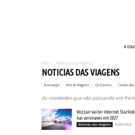
o cru
Início
Noticias das Viagens
NOTICIAS DAS VIAGENS
A arranjar
Bits & Viagens
Cá Dentro
Coisas das
As novidades que vão passando em frent
Wizzair vai ter Internet Starlink
nas aeronaves em 2027
03/08/2026
Noticias das Viagens