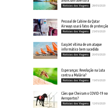
anunciam abertura
28/05/2020
Noticias das Viagens
Pessoal de Cabine da Qatar
Airways usará fatos de protecçã
25/05/2020
Noticias das Viagens
EasyJet vítima de um ataque
informático bem sucedido
20/05/2020
Noticias das Viagens
Esperanças: Revolução na Luta
contra a Malária?
15/05/2020
Noticias das Viagens
Cães que Cheiram o COVID-19 no
Aeroportos?
12/05/2020
Noticias das Viagens