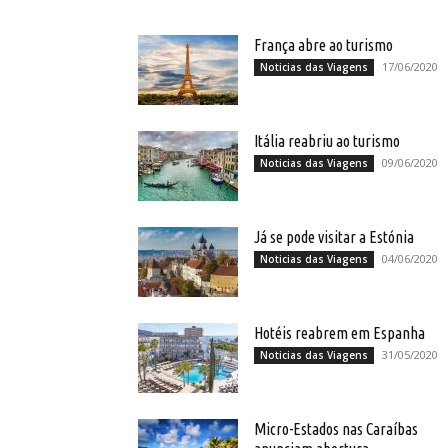
França abre ao turismo
17/06/2020
Noticias das Viagens
Itália reabriu ao turismo
09/06/2020
Noticias das Viagens
Já se pode visitar a Estónia
04/06/2020
Noticias das Viagens
Hotéis reabrem em Espanha
31/05/2020
Noticias das Viagens
Micro-Estados nas Caraíbas