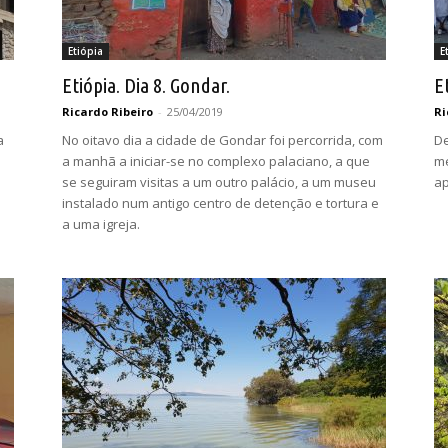
Etiópia
E
Etiópia. Dia 8. Gondar.
E
Ricardo Ribeiro
-
25/04/2019
Ri
a
No oitavo dia a cidade de Gondar foi percorrida, com
De
a manhã a iniciar-se no complexo palaciano, a que
me
se seguiram visitas a um outro palácio, a um museu
ap
instalado num antigo centro de detenção e tortura e
a uma igreja.