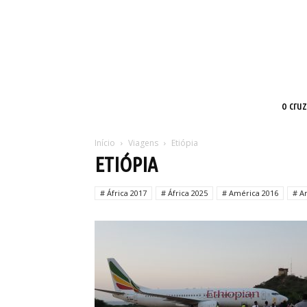
o cru
Início
Viagens
Etiópia
ETIÓPIA
# África 2017
# África 2025
# América 2016
# A