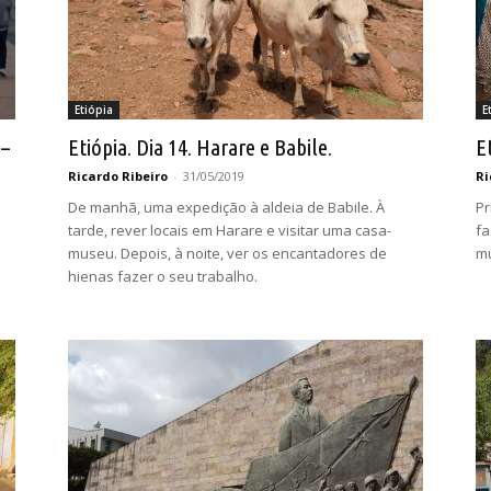
Etiópia
E
 –
Etiópia. Dia 14. Harare e Babile.
E
Ricardo Ribeiro
-
31/05/2019
Ri
De manhã, uma expedição à aldeia de Babile. À
Pr
tarde, rever locais em Harare e visitar uma casa-
fa
museu. Depois, à noite, ver os encantadores de
mu
hienas fazer o seu trabalho.