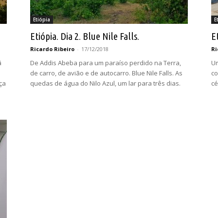
Etiópia
E
Etiópia. Dia 2. Blue Nile Falls.
E
Ricardo Ribeiro
-
17/12/2018
Ri
ã
De Addis Abeba para um paraíso perdido na Terra,
Um
de carro, de avião e de autocarro. Blue Nile Falls. As
co
ça
quedas de água do Nilo Azul, um lar para três dias.
cé