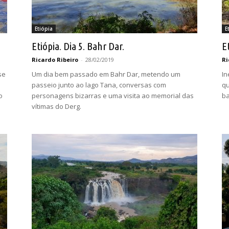
Etiópia
E
Etiópia. Dia 5. Bahr Dar.
Et
Ricardo Ribeiro
-
28/02/2019
Ri
se
Um dia bem passado em Bahr Dar, metendo um
In
passeio junto ao lago Tana, conversas com
qu
o
personagens bizarras e uma visita ao memorial das
ba
vítimas do Derg.