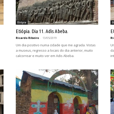
Etiópia
E
Etiópia. Dia 11. Adis Abeba.
E
Ricardo Ribeiro
-
13/05/2019
Ri
Um dia positivo numa cidade que me agrada. Vistas
Um
a museus, regresso a locais do dia anterior, muito
da
calcorrear e muito ver em Adis Abeba.
in