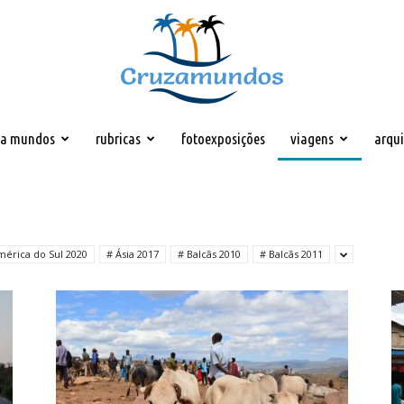
za mundos
rubricas
fotoexposições
viagens
arqu
Cruzamundos
mérica do Sul 2020
# Ásia 2017
# Balcãs 2010
# Balcãs 2011