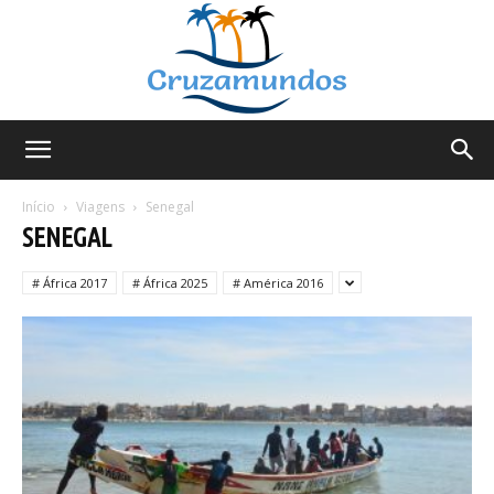
Cruzamundos
Início
Viagens
Senegal
SENEGAL
# África 2017
# África 2025
# América 2016