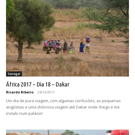
Senegal
África 2017 – Dia 18 – Dakar
Ricardo Ribeiro
-
24/12/2017
Um dia de pura viagem, com algumas confusões, as pequenas
angústias e uma dolorosa viagem até Dakar onde chego e me
instalo num palácio!