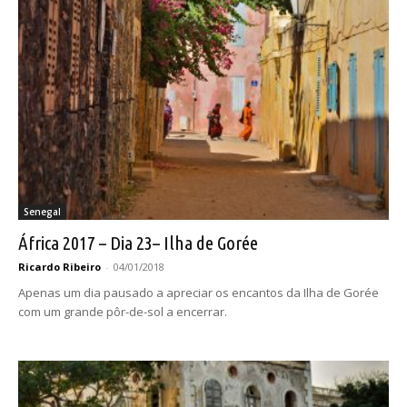
Senegal
África 2017 – Dia 23– Ilha de Gorée
Ricardo Ribeiro
-
04/01/2018
Apenas um dia pausado a apreciar os encantos da Ilha de Gorée
com um grande pôr-de-sol a encerrar.