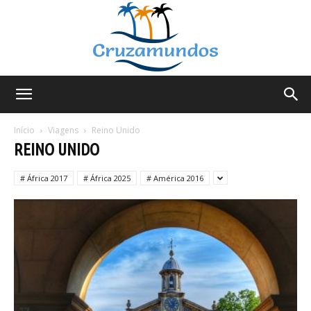
Cruzamundos
Início
Viagens
Reino Unido
REINO UNIDO
# África 2017
# África 2025
# América 2016