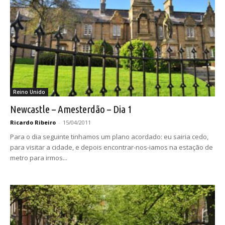
Reino Unido
Newcastle – Amesterdão – Dia 1
Ricardo Ribeiro
-
15/04/2011
Para o dia seguinte tinhamos um plano acordado: eu sairia cedo,
para visitar a cidade, e depois encontrar-nos-iamos na estação de
metro para irmos...