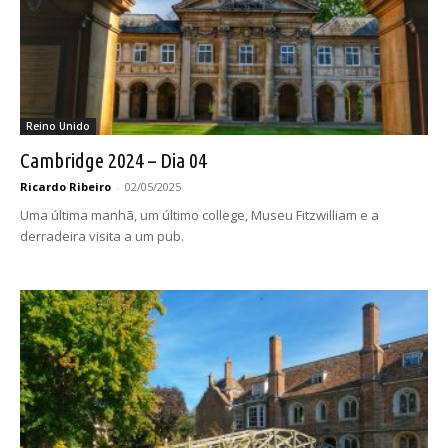
Reino Unido
Cambridge 2024 – Dia 04
Ricardo Ribeiro
-
02/05/2025
Uma última manhã, um último college, Museu Fitzwilliam e a
derradeira visita a um pub.