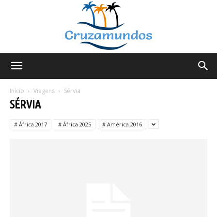
Cruzamundos
Início
Viagens
Sérvia
SÉRVIA
# África 2017
# África 2025
# América 2016