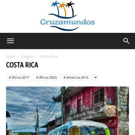
Cruzamundos
Início
Viagens
Costa Rica
COSTA RICA
# África 2017
# África 2025
# América 2016