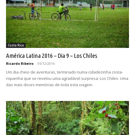
Costa Rica
América Latina 2016 – Dia 9 – Los Chiles
Ricardo Ribeiro
-
05/12/2016
Um dia cheio de aventuras, terminado numa cidadezinha costa-
riquenha que se revelou uma agradável surpresa: Los Chiles. Uma
das mais doces memórias de toda esta viagem.