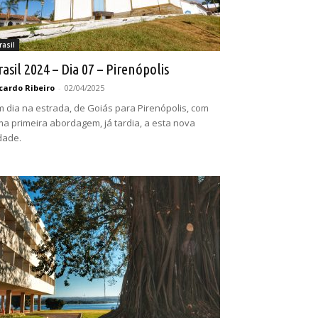
rasil
rasil 2024 – Dia 07 – Pirenópolis
cardo Ribeiro
-
02/04/2025
 dia na estrada, de Goiás para Pirenópolis, com
a primeira abordagem, já tardia, a esta nova
dade.