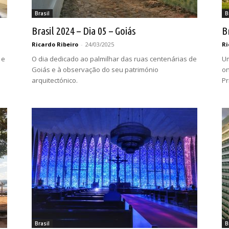
Brasil
B
Brasil 2024 – Dia 05 – Goiás
B
Ricardo Ribeiro
-
24/03/2025
Ri
 e
O dia dedicado ao palmilhar das ruas centenárias de
Um
Goiás e à observação do seu património
on
arquitectónico.
Pr
Brasil
B