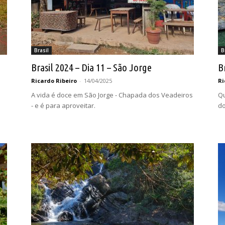
Brasil
B
Brasil 2024 – Dia 11 – São Jorge
B
Ricardo Ribeiro
-
14/04/2025
Ri
A vida é doce em São Jorge - Chapada dos Veadeiros
Qu
- e é para aproveitar.
do