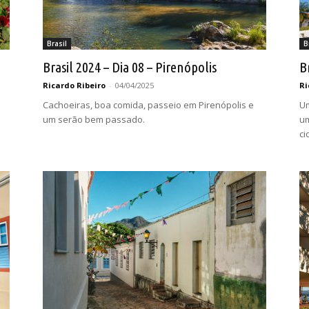
Brasil
B
Brasil 2024 – Dia 08 – Pirenópolis
B
Ricardo Ribeiro
-
04/04/2025
Ri
Cachoeiras, boa comida, passeio em Pirenópolis e
Um
um serão bem passado.
um
ci