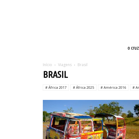
o cru
Início
Viagens
Brasil
BRASIL
# África 2017
# África 2025
# América 2016
# A