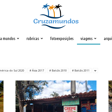
za mundos
rubricas
fotoexposições
viagens
arqu
Cruzamundos
mérica do Sul 2020
# Ásia 2017
# Balcãs 2010
# Balcãs 2011