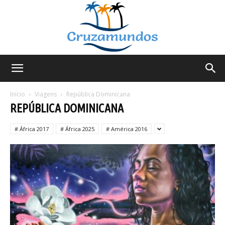
Cruzamundos
Início
Viagens
República Dominicana
REPÚBLICA DOMINICANA
# África 2017
# África 2025
# América 2016