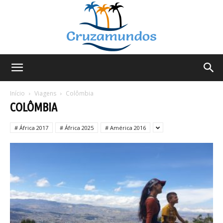
Cruzamundos
Início
Viagens
Colômbia
COLÔMBIA
# África 2017
# África 2025
# América 2016