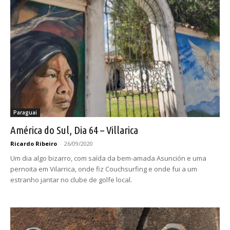
Paraguai
América do Sul, Dia 64 – Villarica
Ricardo Ribeiro
-
26/09/2020
Um dia algo bizarro, com saída da bem-amada Asunción e uma
pernoita em Vilarrica, onde fiz Couchsurfing e onde fui a um
estranho jantar no clube de golfe local.