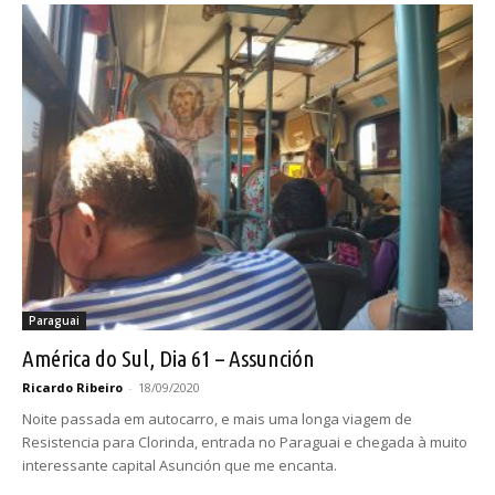
Paraguai
América do Sul, Dia 61 – Assunción
Ricardo Ribeiro
-
18/09/2020
Noite passada em autocarro, e mais uma longa viagem de
Resistencia para Clorinda, entrada no Paraguai e chegada à muito
interessante capital Asunción que me encanta.