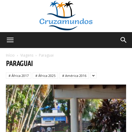
Cruzamundos
Início
Viagens
Paraguai
PARAGUAI
# África 2017
# África 2025
# América 2016