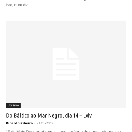
isto, num dia...
Ucrânia
Do Báltico ao Mar Negro, dia 14 – Lviv
Ricardo Ribeiro
-
21/05/2012
13 de Maio Despertei com a alegria própria de quem adormeceu