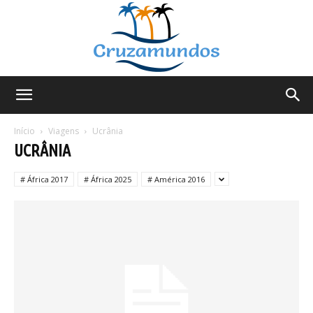
Cruzamundos
Início
Viagens
Ucrânia
UCRÂNIA
# África 2017
# África 2025
# América 2016