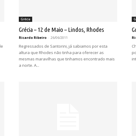
Grécia
G
Grécia – 12 de Maio – Lindos, Rhodes
G
Ricardo Ribeiro
-
26/06/2011
Ri
de
Regressados de Santorini, já sabiamos por esta
Ch
altura que Rhodes não tinha para oferecer as
po
mesmas maravilhas que tinhamos encontrado mais
in
a norte. A...