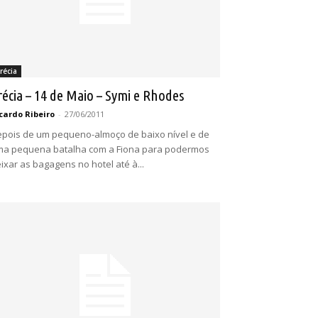
récia
récia – 14 de Maio – Symi e Rhodes
cardo Ribeiro
-
27/06/2011
pois de um pequeno-almoço de baixo nível e de
a pequena batalha com a Fiona para podermos
ixar as bagagens no hotel até à...