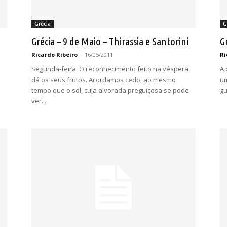
Grécia
G
Grécia – 9 de Maio – Thirassia e Santorini
G
Ricardo Ribeiro
-
16/05/2011
Ri
Segunda-feira. O reconhecimento feito na véspera
A 
dá os seus frutos. Acordamos cedo, ao mesmo
um
tempo que o sol, cuja alvorada preguiçosa se pode
gu
ver...