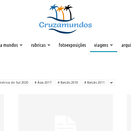
za mundos
rubricas
fotoexposições
viagens
arqu
Cruzamundos
mérica do Sul 2020
# Ásia 2017
# Balcãs 2010
# Balcãs 2011