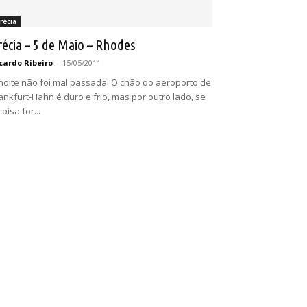
récia
récia – 5 de Maio – Rhodes
cardo Ribeiro
-
15/05/2011
noite não foi mal passada. O chão do aeroporto de
ankfurt-Hahn é duro e frio, mas por outro lado, se
coisa for...