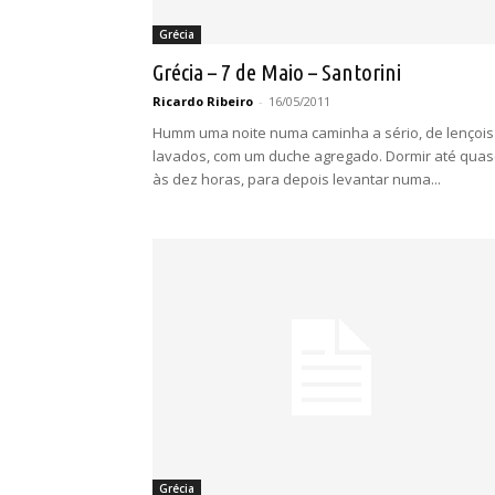
Grécia
Grécia – 7 de Maio – Santorini
Ricardo Ribeiro
-
16/05/2011
Humm uma noite numa caminha a sério, de lençois
lavados, com um duche agregado. Dormir até qua
às dez horas, para depois levantar numa...
Grécia