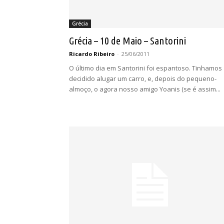
Grécia
Grécia – 10 de Maio – Santorini
Ricardo Ribeiro
-
25/06/2011
O último dia em Santorini foi espantoso. Tinhamos
decidido alugar um carro, e, depois do pequeno-
almoço, o agora nosso amigo Yoanis (se é assim...