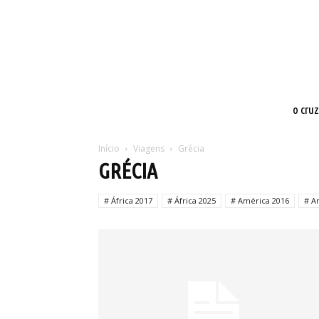
o cru
Início
Viagens
Grécia
GRÉCIA
# África 2017
# África 2025
# América 2016
# A