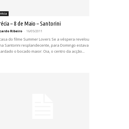
récia
récia – 8 de Maio – Santorini
cardo Ribeiro
-
16/05/2011
casa do filme Summer Lovers Se a véspera revelou
a Santorini resplandecente, para Domingo estava
ardado o bocado maior: Oia, o centro da acção...