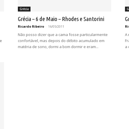
Grécia
G
Grécia – 6 de Maio – Rhodes e Santorini
G
Ricardo Ribeiro
-
16/05/2011
Ri
Não posso dizer que a cama fosse particularmente
A 
se
confortável, mas depois do débito acumulado em
Fr
matéria de sono, dormi a bom dormir e eram...
a 