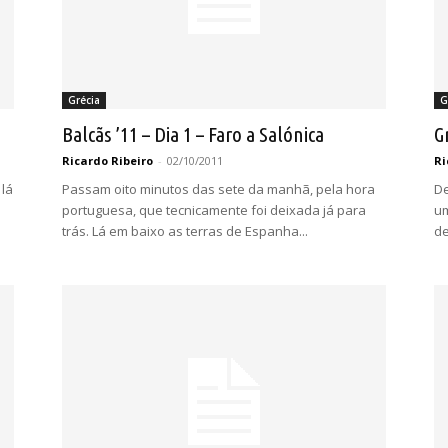
Grécia
G
Balcãs ’11 – Dia 1 – Faro a Salónica
G
Ricardo Ribeiro
-
02/10/2011
Ri
 lá
Passam oito minutos das sete da manhã, pela hora
De
portuguesa, que tecnicamente foi deixada já para
um
trás. Lá em baixo as terras de Espanha...
de