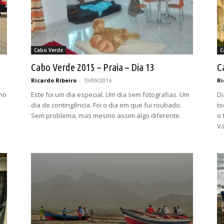
Cabo Verde
C
Cabo Verde 2015 – Praia – Dia 13
C
Ricardo Ribeiro
-
19/09/2016
Ri
eno
Este foi um dia especial. Um dia sem fotografias. Um
Di
dia de contingência. Foi o dia em que fui roubado.
to
Sem problema, mas mesmo assim algo diferente.
o 
Va