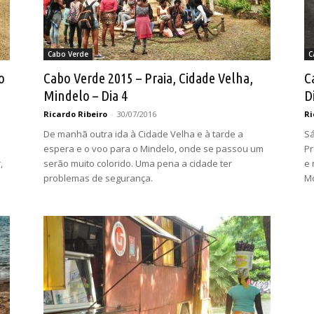
Cabo Verde
C
o
Cabo Verde 2015 – Praia, Cidade Velha,
C
Mindelo – Dia 4
D
Ricardo Ribeiro
-
30/07/2016
Ri
De manhã outra ida à Cidade Velha e à tarde a
Sá
espera e o voo para o Mindelo, onde se passou um
Pr
,
serão muito colorido. Uma pena a cidade ter
e 
problemas de segurança.
Mo