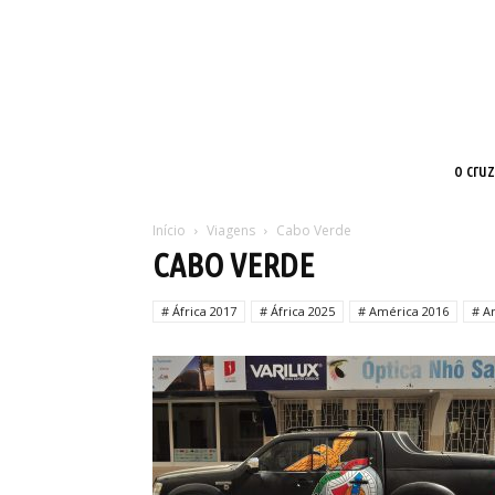
o cru
Início
Viagens
Cabo Verde
CABO VERDE
# África 2017
# África 2025
# América 2016
# A