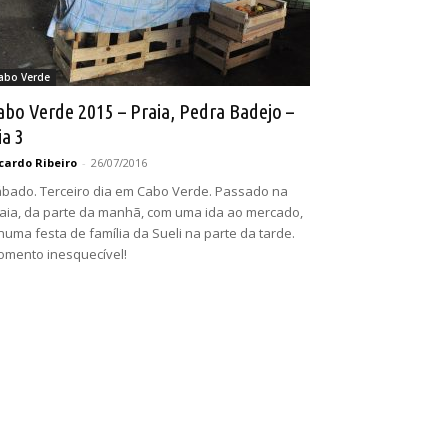
abo Verde
abo Verde 2015 – Praia, Pedra Badejo –
ia 3
cardo Ribeiro
-
26/07/2016
bado. Terceiro dia em Cabo Verde. Passado na
aia, da parte da manhã, com uma ida ao mercado,
numa festa de família da Sueli na parte da tarde.
mento inesquecível!