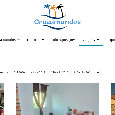
za mundos
rubricas
fotoexposições
viagens
arqu
Cruzamundos
mérica do Sul 2020
# Ásia 2017
# Balcãs 2010
# Balcãs 2011