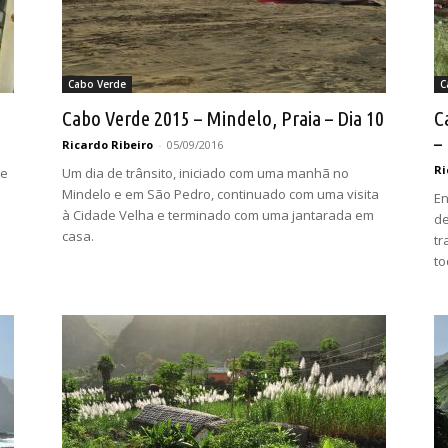
Cabo Verde
C
Cabo Verde 2015 – Mindelo, Praia – Dia 10
C
–
Ricardo Ribeiro
-
05/09/2016
Ri
te
Um dia de trânsito, iniciado com uma manhã no
Mindelo e em São Pedro, continuado com uma visita
En
à Cidade Velha e terminado com uma jantarada em
de
casa.
tr
to