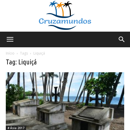
Cruzamundos
Início
Tags
Liquiçá
Tag: Liquiçá
# Ásia 2017